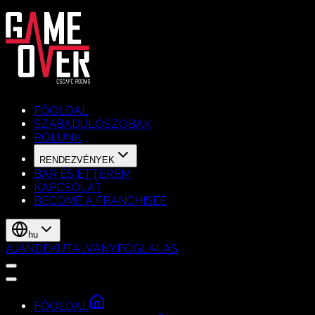
FŐOLDAL
SZABADULÓSZOBÁK
RÓLUNK
RENDEZVÉNYEK
BÁR ÉS ÉTTEREM
KAPCSOLAT
BECOME A FRANCHISEE
hu
AJÁNDÉKUTALVÁNY
FOGLALÁS
FŐOLDAL