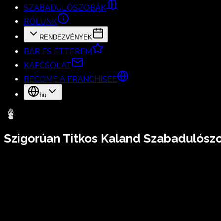
SZABADULÓSZOBÁK
RÓLUNK
RENDEZVÉNYEK
BÁR ÉS ÉTTEREM
KAPCSOLAT
BECOME A FRANCHISEE
hu
Szigorúan Titkos
Kaland Szabadulószo