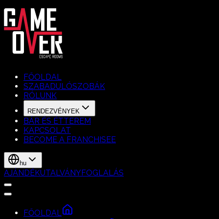
FŐOLDAL
SZABADULÓSZOBÁK
RÓLUNK
RENDEZVÉNYEK
BÁR ÉS ÉTTEREM
KAPCSOLAT
BECOME A FRANCHISEE
hu
AJÁNDÉKUTALVÁNY
FOGLALÁS
FŐOLDAL