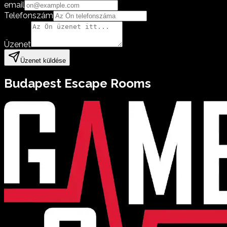
email
Telefonszám
Üzenet
Üzenet küldése
Budapest
Escape Rooms