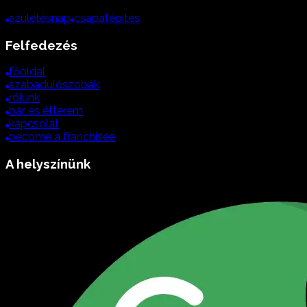
születésnap
csapatépítés
Felfedezés
főoldal
szabadulószobák
rólunk
bár és étterem
kapcsolat
become a franchisee
A helyszínünk