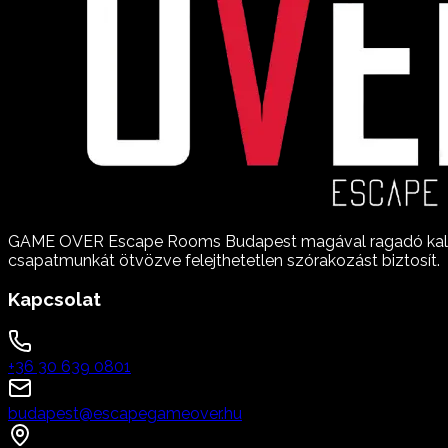
GAME OVER Escape Rooms Budapest magával ragadó kalandé
csapatmunkát ötvözve felejthetetlen szórakozást biztosít.
Kapcsolat
+36 30 639 0801
budapest@escapegameover.hu