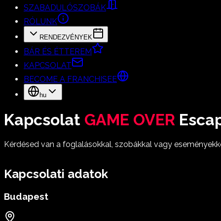
SZABADULÓSZOBÁK
RÓLUNK
RENDEZVÉNYEK
BÁR ÉS ÉTTEREM
KAPCSOLAT
BECOME A FRANCHISEE
hu
Kapcsolat
GAME OVER
Esca
Kérdésed van a foglalásokkal, szobákkal vagy eseményekke
Kapcsolati adatok
Budapest