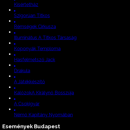
Kísértetház
Szigorúan Titkos
Rémségek Cirkusza
Illuminátus A Titkos Társaság
Koponyák Temploma
Hasfelmetsző Jack
Drakula
A Játékkészítő
Kalózok
A Királynő Bosszúja
A Csokigyár
Némó Kapitány Nyomában
Események
Budapest